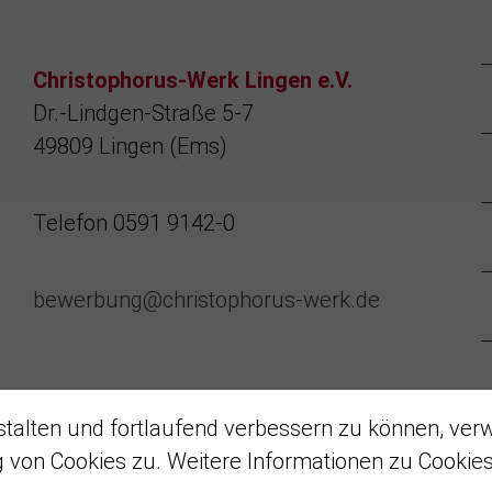
Christophorus-Werk Lingen e.V.
Dr.-Lindgen-Straße 5-7
49809 Lingen (Ems)
Telefon 0591 9142-0
bewerbung@christophorus-werk.de
talten und fortlaufend verbessern zu können, ver
on Cookies zu. Weitere Informationen zu Cookies 