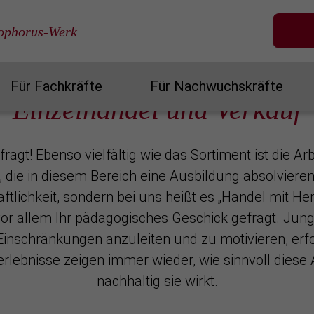
tophorus-Werk
erwaltung
Einzelhandel und Verkauf
Für Fachkräfte
Für Nachwuchskräfte
Einzelhandel und Verkauf
fragt! Ebenso vielfältig wie das Sortiment ist die Ar
die in diesem Bereich eine Ausbildung absolvieren.
ftlichkeit, sondern bei uns heißt es „Handel mit He
vor allem Ihr pädagogisches Geschick gefragt. Ju
Einschränkungen anzuleiten und zu motivieren, erf
erlebnisse zeigen immer wieder, wie sinnvoll diese A
nachhaltig sie wirkt.