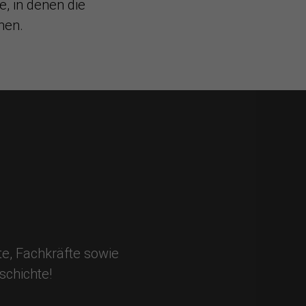
e, in denen die
nen.
.
te, Fachkräfte sowie
schichte!