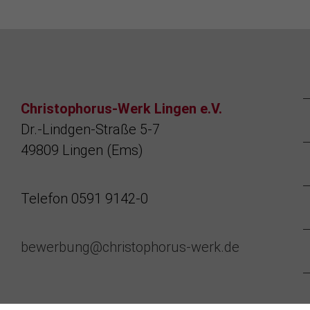
Christophorus-Werk Lingen e.V.
Dr.-Lindgen-Straße 5-7
49809 Lingen (Ems)
Telefon 0591 9142-0
bewerbung@christophorus-werk.de